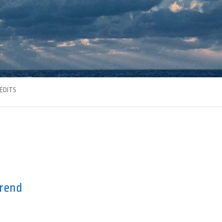
ÉDITS
érend