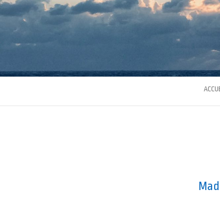
ACCUE
Mada