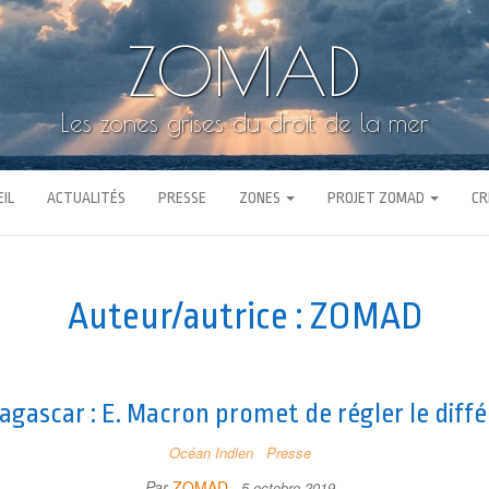
ZOMAD
Les zones grises du droit de la mer
IL
ACTUALITÉS
PRESSE
ZONES
PROJET ZOMAD
CR
Auteur/autrice :
ZOMAD
gascar : E. Macron promet de régler le diff
Océan Indien
Presse
Par
ZOMAD
5 octobre 2019