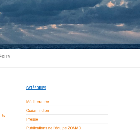
ÉDITS
CATÉGORIES
Méditerranée
Océan Indien
 la
Presse
Publications de l'équipe ZOMAD