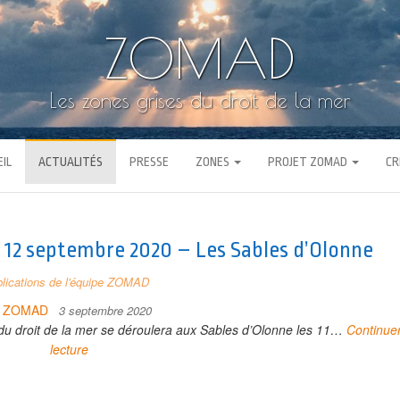
ZOMAD
Les zones grises du droit de la mer
IL
ACTUALITÉS
PRESSE
ZONES
PROJET ZOMAD
CR
 12 septembre 2020 – Les Sables d’Olonne
lications de l'équipe ZOMAD
r
ZOMAD
3 septembre 2020
u droit de la mer se déroulera aux Sables d’Olonne les 11…
Continuer
lecture