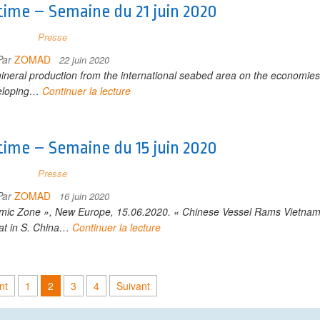
time – Semaine du 21 juin 2020
Presse
Par
ZOMAD
22 juin 2020
mineral production from the international seabed area on the economies
eloping…
Continuer la lecture
time – Semaine du 15 juin 2020
Presse
Par
ZOMAD
16 juin 2020
nomic Zone », New Europe, 15.06.2020. « Chinese Vessel Rams Vietna
at in S. China…
Continuer la lecture
nt
1
2
3
4
Suivant