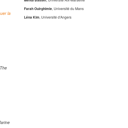
Mehdi Basset
Farah Ouirghimie
, Université du Mans
uer la
Léna Kim
, Université d’Angers
 The
Marine